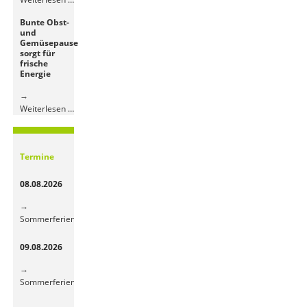
in
Bunte Obst-
der
und
Grundschule
Gemüsepause
sorgt für
frische
Energie
Bunte
Weiterlesen …
Obst-
und
Gemüsepause
Termine
sorgt
für
08.08.2026
frische
Energie
Sommerferien
09.08.2026
Sommerferien