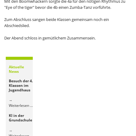
Mit den Boomwhackern sorgte die 4a für den nötigen Rhythmus zu
"Eye of the tiger" bevor die 4b einen Zumba-Tanz vorführte.
Zum Abschluss sangen beide Klassen gemeinsam noch ein
Abschiedslied.
Der Abend schloss in gemütlichem Zusammensein.
Aktuelle
News
Besuch der 4.
Klassen im
Jugendhaus
Besuch
Weiterlesen …
der
KI in der
4.
Grundschule
Klassen
im
Jugendhaus
KI
Weiterlesen …