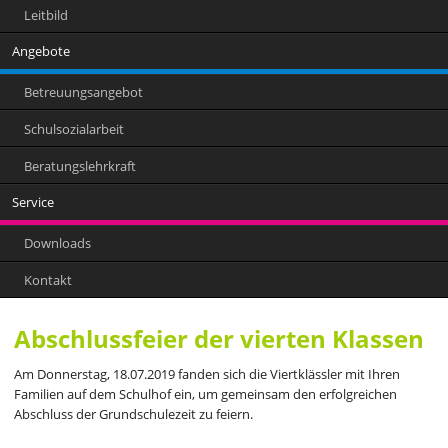
Leitbild
Angebote
Betreuungsangebot
Schulsozialarbeit
Beratungslehrkraft
Service
Downloads
Kontakt
Abschlussfeier der vierten Klassen
Am Donnerstag, 18.07.2019 fanden sich die Viertklässler mit Ihren
Familien auf dem Schulhof ein, um gemeinsam den erfolgreichen
Abschluss der Grundschulezeit zu feiern.