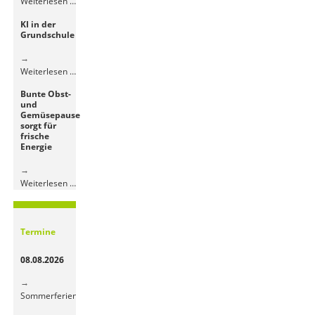
Besuch
Weiterlesen …
der
KI in der
4.
Grundschule
Klassen
im
Jugendhaus
KI
Weiterlesen …
in
Bunte Obst-
der
und
Grundschule
Gemüsepause
sorgt für
frische
Energie
Bunte
Weiterlesen …
Obst-
und
Gemüsepause
Termine
sorgt
für
08.08.2026
frische
Energie
Sommerferien