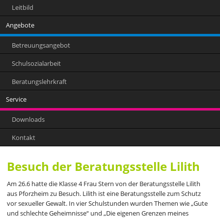
Leitbild
Angebote
Betreuungsangebot
Schulsozialarbeit
Beratungslehrkraft
Service
Downloads
Kontakt
Besuch der Beratungsstelle Lilith
Am 26.6 hatte die Klasse 4 Frau Stern von der Beratungsstelle Lilith
aus Pforzheim zu Besuch. Lilith ist eine Beratungsstelle zum Schutz
vor sexueller Gewalt. In vier Schulstunden wurden Themen wie „Gute
und schlechte Geheimnisse“ und „Die eigenen Grenzen meines