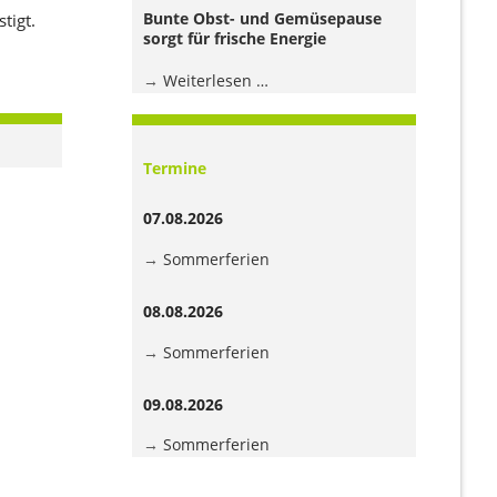
Jugendhaus
Bunte Obst- und Gemüsepause
tigt.
der
sorgt für frische Energie
Grundschule
Bunte
Weiterlesen …
Obst-
und
Gemüsepause
Termine
sorgt
für
07.08.2026
frische
Energie
Sommerferien
08.08.2026
Sommerferien
09.08.2026
Sommerferien