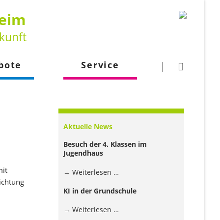
heim
kunft
Navigation
überspringen
bote
Service
gsangebot
Downloads
larbeit
Kontakt
Aktuelle News
lehrkraft
Besuch der 4. Klassen im
Jugendhaus
mit
Besuch
Weiterlesen …
ichtung
der
KI in der Grundschule
4.
Klassen
KI
Weiterlesen …
im
in