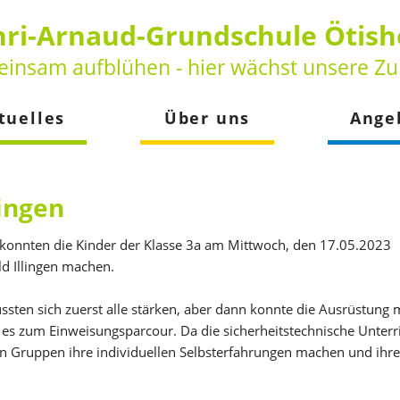
ri-Arnaud-Grundschule Ötis
insam aufblühen - hier wächst unsere Zu
tuelles
Über uns
Ange
keiten
Vorstellung
Betreuun
der
Leitbild
Schulsozia
lingen
Beratungs
onnten die Kinder der Klasse 3a am Mittwoch, den 17.05.2023
d Illingen machen.
ten sich zuerst alle stärken, aber dann konnte die Ausrüstung 
s zum Einweisungsparcour. Da die sicherheitstechnische Unterr
nen Gruppen ihre individuellen Selbsterfahrungen machen und ihre