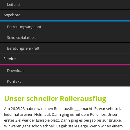
Leitbild
Angebote
Betreuungsangebot
Schulsozialarbeit
Beratungslehrkraft
Service
Downloads
Kontakt
Unser schneller Rollerausflug
Am 26.05.23 haben wir einen Rollerausflug gemacht. Es war sehr toll.
Jeder hatte einen Helm auf. Dann ging es mit dem Roller los. Unser
erstes Ziel war der Eselspielplatz. Dann ging es bergab bis zur Brücke.
Wir waren ganz schön schnell. Es gab steile Berge. Wenn wir an einem