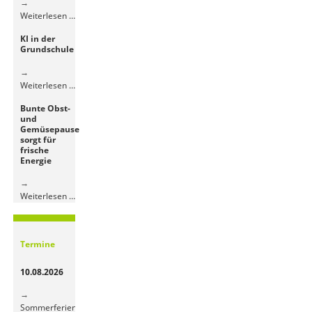
Besuch
Weiterlesen …
der
KI in der
4.
Grundschule
Klassen
im
Jugendhaus
KI
Weiterlesen …
in
Bunte Obst-
der
und
Grundschule
Gemüsepause
sorgt für
frische
Energie
Bunte
Weiterlesen …
Obst-
und
Gemüsepause
Termine
sorgt
für
10.08.2026
frische
Energie
Sommerferien