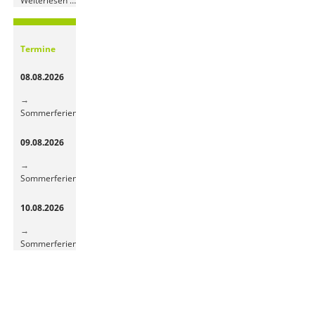
Weiterlesen …
Obst-
und
Gemüsepause
Termine
sorgt
für
08.08.2026
frische
Energie
Sommerferien
09.08.2026
Sommerferien
10.08.2026
Sommerferien