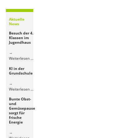
Aktuelle
News
Besuch der 4.
Klassen im
Jugendhaus
Besuch
Weiterlesen …
der
KI in der
4.
Grundschule
Klassen
im
Jugendhaus
KI
Weiterlesen …
in
Bunte Obst-
der
und
Grundschule
Gemüsepause
sorgt für
frische
Energie
Bunte