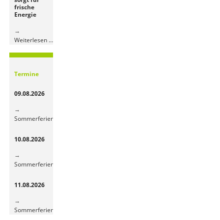
frische
Energie
Bunte
Weiterlesen …
Obst-
und
Gemüsepause
Termine
sorgt
für
09.08.2026
frische
Energie
Sommerferien
10.08.2026
Sommerferien
11.08.2026
Sommerferien