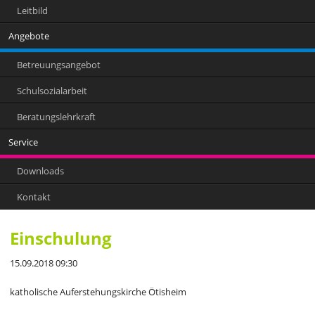
Leitbild
Angebote
Betreuungsangebot
Schulsozialarbeit
Beratungslehrkraft
Service
Downloads
Kontakt
Einschulung
15.09.2018 09:30
katholische Auferstehungskirche Ötisheim