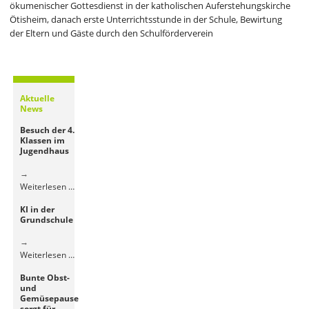
ökumenischer Gottesdienst in der katholischen Auferstehungskirche
Ötisheim, danach erste Unterrichtsstunde in der Schule, Bewirtung
der Eltern und Gäste durch den Schulförderverein
Aktuelle
News
Besuch der 4.
Klassen im
Jugendhaus
Besuch
Weiterlesen …
der
KI in der
4.
Grundschule
Klassen
im
Jugendhaus
KI
Weiterlesen …
in
Bunte Obst-
der
und
Grundschule
Gemüsepause
sorgt für