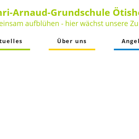
ri-Arnaud-Grundschule Ötis
insam aufblühen - hier wächst unsere Zu
tuelles
Über uns
Ange
keiten
Vorstellung
Betreuun
der
Leitbild
Schulsozia
Beratungs