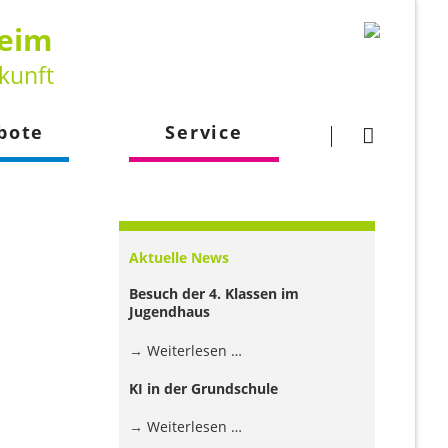
heim
kunft
Navigation
überspringen
bote
Service
gsangebot
Downloads
larbeit
Kontakt
Aktuelle News
lehrkraft
Besuch der 4. Klassen im
Jugendhaus
Besuch
Weiterlesen …
der
KI in der Grundschule
4.
Klassen
KI
Weiterlesen …
im
in