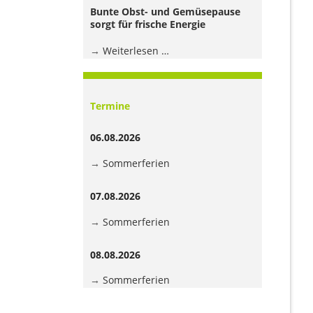
Jugendhaus
Bunte Obst- und Gemüsepause
der
sorgt für frische Energie
Grundschule
Bunte
Weiterlesen …
Obst-
und
Gemüsepause
Termine
sorgt
für
06.08.2026
frische
Energie
Sommerferien
07.08.2026
Sommerferien
08.08.2026
Sommerferien