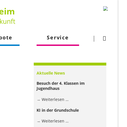
heim
kunft
Navigation
überspringen
bote
Service
gsangebot
Downloads
larbeit
Kontakt
Aktuelle News
lehrkraft
Besuch der 4. Klassen im
Jugendhaus
Besuch
Weiterlesen …
der
KI in der Grundschule
4.
Klassen
KI
Weiterlesen …
im
in