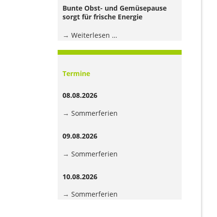
Jugendhaus
Bunte Obst- und Gemüsepause
der
sorgt für frische Energie
Grundschule
Bunte
Weiterlesen …
Obst-
und
Gemüsepause
Termine
sorgt
für
08.08.2026
frische
Energie
Sommerferien
09.08.2026
Sommerferien
10.08.2026
Sommerferien