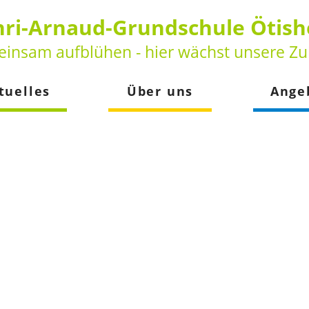
ri-Arnaud-Grundschule Ötis
insam aufblühen - hier wächst unsere Zu
tuelles
Über uns
Ange
keiten
Vorstellung
Betreuun
der
Leitbild
Schulsozia
Beratungs