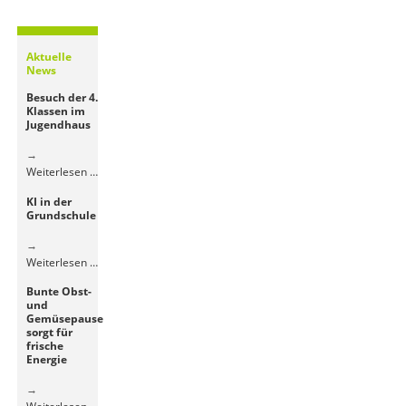
Aktuelle
News
Besuch der 4.
Klassen im
Jugendhaus
Besuch
Weiterlesen …
der
KI in der
4.
Grundschule
Klassen
im
Jugendhaus
KI
Weiterlesen …
in
Bunte Obst-
der
und
Grundschule
Gemüsepause
sorgt für
frische
Energie
Bunte