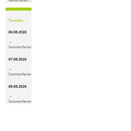
Weiterlesen …
Obst-
und
Gemüsepause
Termine
sorgt
für
06.08.2026
frische
Energie
Sommerferien
07.08.2026
Sommerferien
08.08.2026
Sommerferien