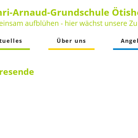
ri-Arnaud-Grundschule Ötis
insam aufblühen - hier wächst unsere Zu
tuelles
Über uns
Ange
keiten
Vorstellung
Betreuun
der
Leitbild
Schulsozia
hresende
Beratungs