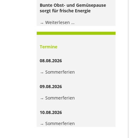
Jugendhaus
Bunte Obst- und Gemüsepause
der
sorgt für frische Energie
Grundschule
Bunte
Weiterlesen …
Obst-
und
Gemüsepause
Termine
sorgt
für
08.08.2026
frische
Energie
Sommerferien
09.08.2026
Sommerferien
10.08.2026
Sommerferien