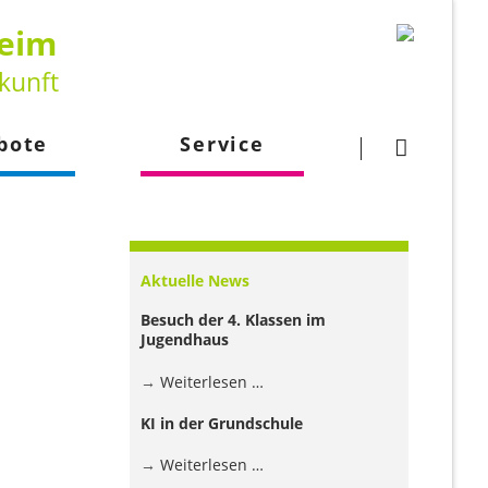
heim
kunft
Navigation
überspringen
bote
Service
gsangebot
Downloads
larbeit
Kontakt
Aktuelle News
lehrkraft
Besuch der 4. Klassen im
Jugendhaus
Besuch
Weiterlesen …
der
KI in der Grundschule
4.
Klassen
KI
Weiterlesen …
im
in