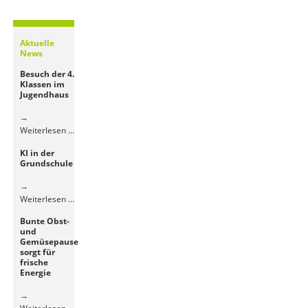
Aktuelle
News
Besuch der 4.
Klassen im
Jugendhaus
Besuch
Weiterlesen …
der
KI in der
4.
Grundschule
Klassen
im
Jugendhaus
KI
Weiterlesen …
in
Bunte Obst-
der
und
Grundschule
Gemüsepause
sorgt für
frische
Energie
Bunte