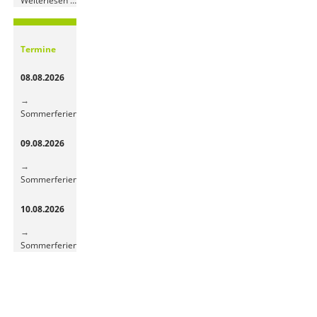
Weiterlesen …
Obst-
und
Gemüsepause
Termine
sorgt
für
08.08.2026
frische
Energie
Sommerferien
09.08.2026
Sommerferien
10.08.2026
Sommerferien