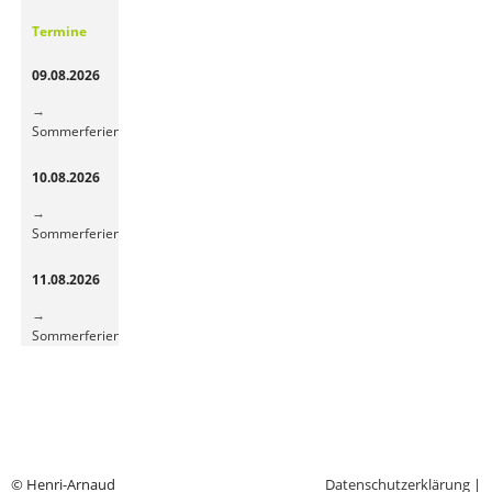
Gemüsepause
Termine
sorgt
für
09.08.2026
frische
Energie
Sommerferien
10.08.2026
Sommerferien
11.08.2026
Sommerferien
© Henri-Arnaud
Datenschutzerklärung
|