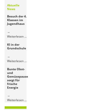
Aktuelle
News
Besuch der 4.
Klassen im
Jugendhaus
Besuch
Weiterlesen …
der
KI in der
4.
Grundschule
Klassen
im
Jugendhaus
KI
Weiterlesen …
in
Bunte Obst-
der
und
Grundschule
Gemüsepause
sorgt für
frische
Energie
Bunte
Weiterlesen …
Obst-
und