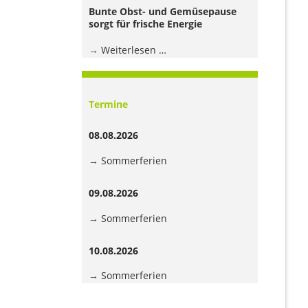
Jugendhaus
Bunte Obst- und Gemüsepause
der
sorgt für frische Energie
Grundschule
Bunte
Weiterlesen …
Obst-
und
Gemüsepause
Termine
sorgt
für
08.08.2026
frische
Energie
Sommerferien
09.08.2026
Sommerferien
10.08.2026
Sommerferien