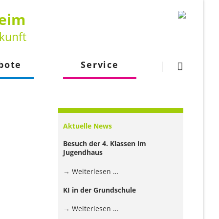
heim
kunft
Navigation
überspringen
bote
Service
gsangebot
Downloads
larbeit
Kontakt
Aktuelle News
lehrkraft
Besuch der 4. Klassen im
Jugendhaus
Besuch
Weiterlesen …
der
KI in der Grundschule
4.
Klassen
KI
Weiterlesen …
im
in