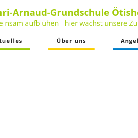
ri-Arnaud-Grundschule Ötis
insam aufblühen - hier wächst unsere Zu
tuelles
Über uns
Ange
keiten
Vorstellung
Betreuun
der
Leitbild
Schulsozia
Beratungs