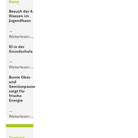
News
Besuch der 4.
Klassen im
Jugendhaus
Besuch
Weiterlesen …
der
KI in der
4.
Grundschule
Klassen
im
Jugendhaus
KI
Weiterlesen …
in
Bunte Obst-
der
und
Grundschule
Gemüsepause
sorgt für
frische
Energie
Bunte
Weiterlesen …
Obst-
und
Gemüsepause
Termine