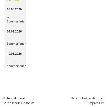
sorgt
für
08.08.2026
frische
Energie
Sommerferien
09.08.2026
Sommerferien
10.08.2026
Sommerferien
© Henri-Arnaud
Datenschutzerklärung
|
Grundschule Ötisheim
Impressum