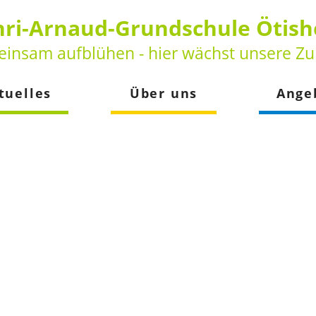
ri-Arnaud-Grundschule Ötis
insam aufblühen - hier wächst unsere Zu
tuelles
Über uns
Ange
keiten
Vorstellung
Betreuun
der
Leitbild
Schulsozia
Beratungs