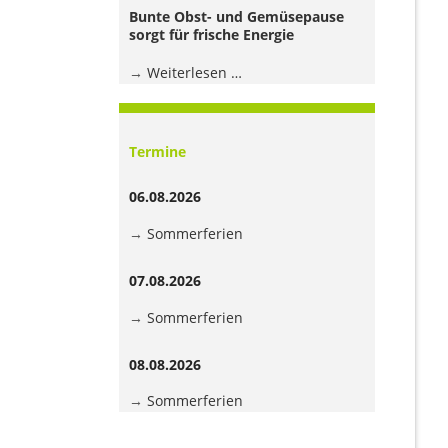
Jugendhaus
Bunte Obst- und Gemüsepause
der
sorgt für frische Energie
Grundschule
Bunte
Weiterlesen …
Obst-
und
Gemüsepause
Termine
sorgt
für
06.08.2026
frische
Energie
Sommerferien
07.08.2026
Sommerferien
08.08.2026
Sommerferien