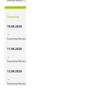
Weiterlesen …
Obst-
und
Gemüsepause
Termine
sorgt
für
10.08.2026
frische
Energie
Sommerferien
11.08.2026
Sommerferien
12.08.2026
Sommerferien