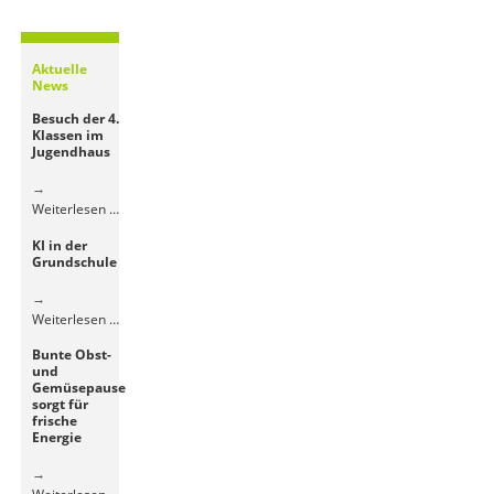
Aktuelle
News
Besuch der 4.
Klassen im
Jugendhaus
Besuch
Weiterlesen …
der
KI in der
4.
Grundschule
Klassen
im
Jugendhaus
KI
Weiterlesen …
in
Bunte Obst-
der
und
Grundschule
Gemüsepause
sorgt für
frische
Energie
Bunte