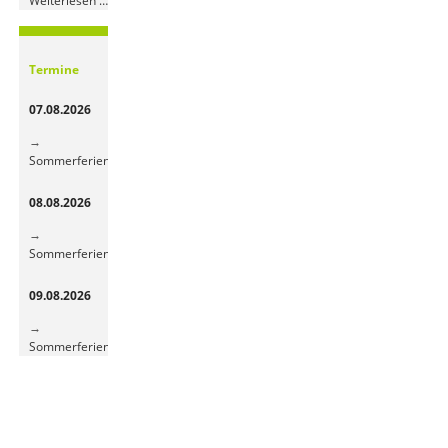
Weiterlesen …
Obst-
und
Gemüsepause
Termine
sorgt
für
07.08.2026
frische
Energie
Sommerferien
08.08.2026
Sommerferien
09.08.2026
Sommerferien