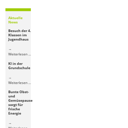
Aktuelle
News
Besuch der 4.
Klassen im
Jugendhaus
Besuch
Weiterlesen …
der
KI in der
4.
Grundschule
Klassen
im
Jugendhaus
KI
Weiterlesen …
in
Bunte Obst-
der
und
Grundschule
Gemüsepause
sorgt für
frische
Energie
Bunte