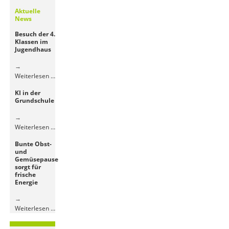
Aktuelle
News
Besuch der 4.
Klassen im
Jugendhaus
Besuch
Weiterlesen …
der
KI in der
4.
Grundschule
Klassen
im
Jugendhaus
KI
Weiterlesen …
in
Bunte Obst-
der
und
Grundschule
Gemüsepause
sorgt für
frische
Energie
Bunte
Weiterlesen …
Obst-
und