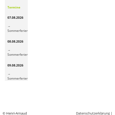
Gemüsepause
Termine
sorgt
für
07.08.2026
frische
Energie
Sommerferien
08.08.2026
Sommerferien
09.08.2026
Sommerferien
© Henri-Arnaud
Datenschutzerklärung
|