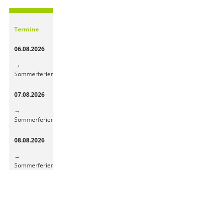
Obst-
und
Gemüsepause
Termine
sorgt
für
06.08.2026
frische
Energie
Sommerferien
07.08.2026
Sommerferien
08.08.2026
Sommerferien