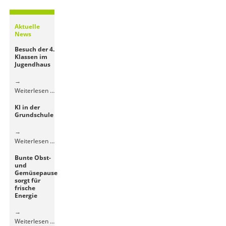
Aktuelle
News
Besuch der 4.
Klassen im
Jugendhaus
Besuch
Weiterlesen …
der
KI in der
4.
Grundschule
Klassen
im
Jugendhaus
KI
Weiterlesen …
in
Bunte Obst-
der
und
Grundschule
Gemüsepause
sorgt für
frische
Energie
Bunte
Weiterlesen …