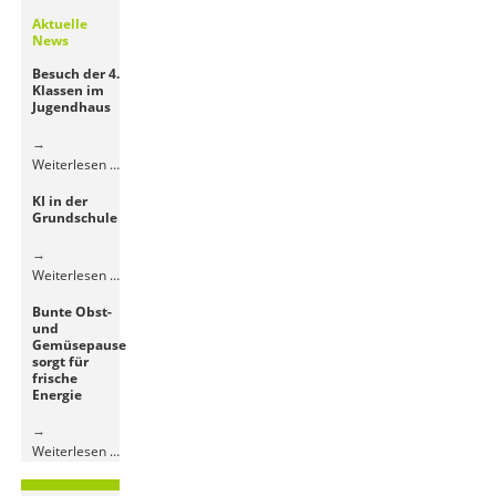
Aktuelle
News
Besuch der 4.
Klassen im
Jugendhaus
Besuch
Weiterlesen …
der
KI in der
4.
Grundschule
Klassen
im
Jugendhaus
KI
Weiterlesen …
in
Bunte Obst-
der
und
Grundschule
Gemüsepause
sorgt für
frische
Energie
Bunte
Weiterlesen …
Obst-
und