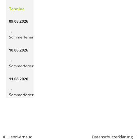
Gemüsepause
Termine
sorgt
für
09.08.2026
frische
Energie
Sommerferien
10.08.2026
Sommerferien
11.08.2026
Sommerferien
© Henri-Arnaud
Datenschutzerklärung
|