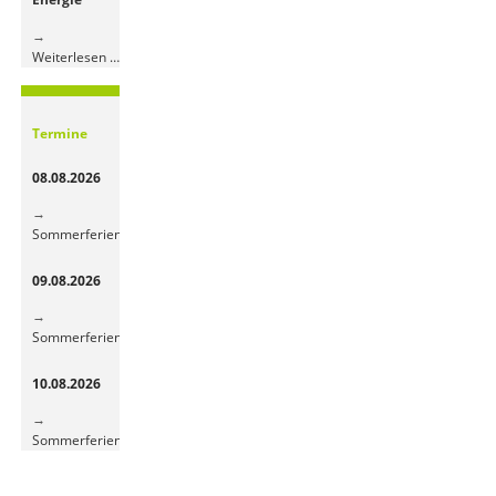
Bunte
Weiterlesen …
Obst-
und
Gemüsepause
Termine
sorgt
für
08.08.2026
frische
Energie
Sommerferien
09.08.2026
Sommerferien
10.08.2026
Sommerferien