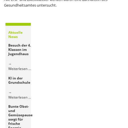
Gesundheitsamtes untersucht.
Aktuelle
News
Besuch der 4.
Klassen im
Jugendhaus
Besuch
Weiterlesen …
der
KI in der
4.
Grundschule
Klassen
im
Jugendhaus
KI
Weiterlesen …
in
Bunte Obst-
der
und
Grundschule
Gemüsepause
sorgt für
frische
Energie