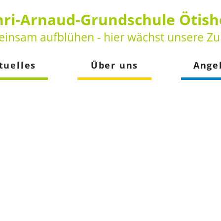
ri-Arnaud-Grundschule Ötis
insam aufblühen - hier wächst unsere Zu
tuelles
Über uns
Ange
keiten
Vorstellung
Betreuun
der
Leitbild
Schulsozia
Beratungs