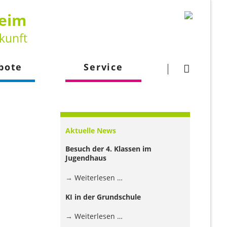
heim
kunft
Navigation
überspringen
bote
Service
gsangebot
Downloads
larbeit
Kontakt
Aktuelle News
lehrkraft
Besuch der 4. Klassen im
Jugendhaus
Besuch
Weiterlesen …
der
KI in der Grundschule
4.
Klassen
KI
Weiterlesen …
im
in