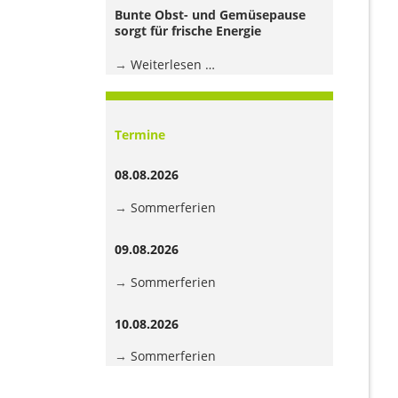
Jugendhaus
Bunte Obst- und Gemüsepause
der
sorgt für frische Energie
Grundschule
Bunte
Weiterlesen …
Obst-
und
Gemüsepause
Termine
sorgt
für
08.08.2026
frische
Energie
Sommerferien
09.08.2026
Sommerferien
10.08.2026
Sommerferien